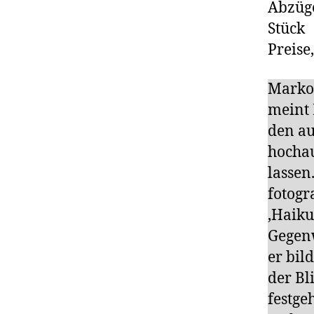
Abzüge
Stück
Preise
Marko 
meint 
den au
hochau
lassen
fotogr
‚Haiku
Gegenw
er bil
der Bl
festge