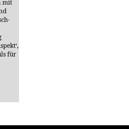
a mit
end
sch-
g
spekt‘,
ls für