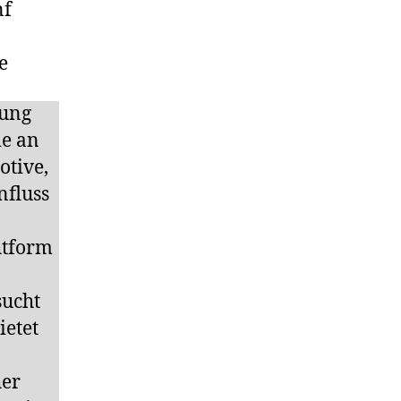
nf
e
bung
ie an
otive,
nfluss
htform
sucht
ietet
her