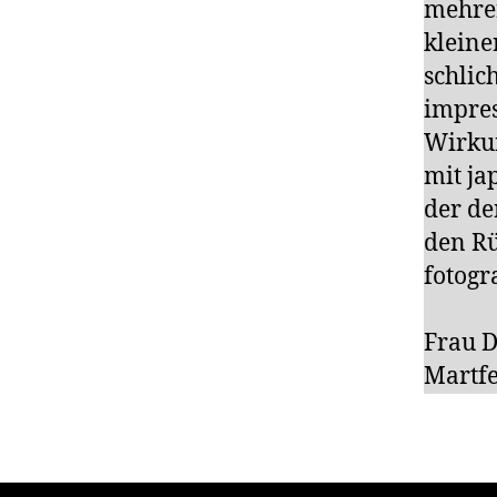
mehrer
kleine
schlic
impres
Wirkun
mit ja
der de
den Rü
fotogr
Frau D
Martfe