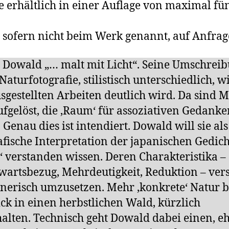
 erhältlich in einer Auflage von maximal fü
, sofern nicht beim Werk genannt, auf Anfrag
Dowald „… malt mit Licht“. Seine Umschrei
Naturfotografie, stilistisch unterschiedlich, w
sgestellten Arbeiten deutlich wird. Da sind M
fgelöst, die ‚Raum‘ für assoziativen Gedanke
. Genau dies ist intendiert. Dowald will sie als
afische Interpretation der japanischen Gedic
‘ verstanden wissen. Deren Charakteristika –
artsbezug, Mehrdeutigkeit, Reduktion – ver
dnerisch umzusetzen. Mehr ‚konkrete‘ Natur b
ick in einen herbstlichen Wald, kürzlich
halten. Technisch geht Dowald dabei einen, e